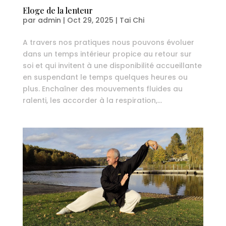
Eloge de la lenteur
par
admin
|
Oct 29, 2025
|
Tai Chi
A travers nos pratiques nous pouvons évoluer
dans un temps intérieur propice au retour sur
soi et qui invitent à une disponibilité accueillante
en suspendant le temps quelques heures ou
plus. Enchaîner des mouvements fluides au
ralenti, les accorder à la respiration,...