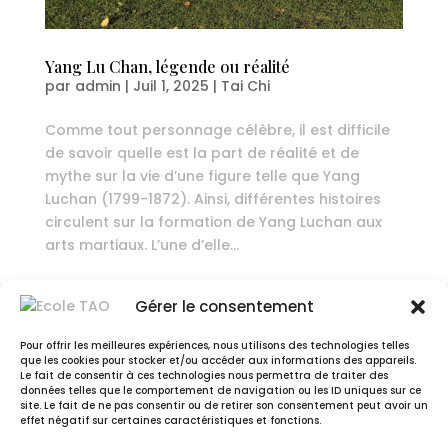
Yang Lu Chan, légende ou réalité
par
admin
|
Juil 1, 2025
|
Tai Chi
Comme tout personnage célèbre, il est difficile
de savoir quelle est la part de réalité et de
mythe sur la vie d’une figure telle que Yang
Luchan (1799-1872). Ainsi, différentes histoires
circulent sur la formation de Yang Luchan aux
arts martiaux. L’une d’elle...
Gérer le consentement
Pour offrir les meilleures expériences, nous utilisons des technologies telles
que les cookies pour stocker et/ou accéder aux informations des appareils.
Le fait de consentir à ces technologies nous permettra de traiter des
données telles que le comportement de navigation ou les ID uniques sur ce
site. Le fait de ne pas consentir ou de retirer son consentement peut avoir un
effet négatif sur certaines caractéristiques et fonctions.