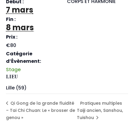
CORPS ET HARMONIE
Début :
7 mars
Fin :
8 mars
Prix :
€80
Catégorie
d’Évènement:
Stage
LIEU
Lille (59)
Qi Gong de la grande fluidité
Pratiques multiples
– Tai Chi Chuan: Le « brosser de
Taiji ancien, Sanshou,
genou »
Tuishou