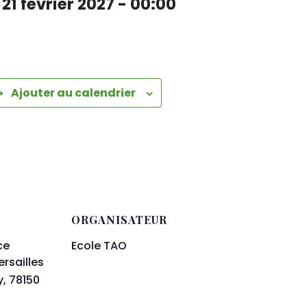
-
21 février 2027 - 00:00
Ajouter au calendrier
ORGANISATEUR
ce
Ecole TAO
ersailles
y
,
78150