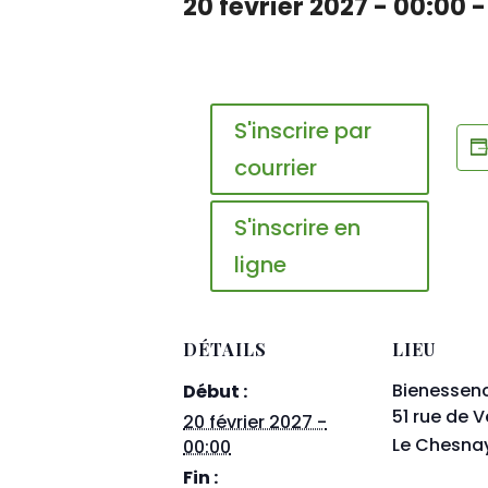
20 février 2027 - 00:00
S'inscrire par
courrier
S'inscrire en
ligne
DÉTAILS
LIEU
Bienessen
Début :
51 rue de V
20 février 2027 -
Le Chesna
00:00
Fin :